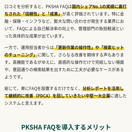
口コミを分析すると、PKSHA FAQは
国内シェアNo.1の実績に裏打
ちされた「信頼性」と「成果」
が高く評価されています。特に金
融・保険・インフラなど、膨大な問い合わせが発生する業界にお
いて、FAQによる自己解決率の向上や、管理部門の負担軽減とい
った具体的な成果が出ています。
一方で、運用担当者からは
「更新作業の操作性」や「検索ヒット
のチューニング」
に関して、さらなる改善を期待する声もありま
す。高機能であるがゆえに、直感的な操作だけで完結しない場面
や、意図通りの検索結果を出すために工夫が必要なケースがある
ようです。
総じて、単にFAQを設置するだけでなく、
分析レポートを活用し
て継続的に改善（PDCA）を回していきたい中堅〜大企業
に適した
システムと言えます。
PKSHA FAQを導入するメリット