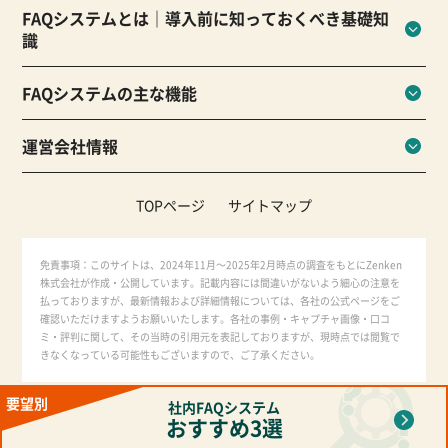
FAQシステムとは｜導入前に知っておくべき基礎知
識
FAQシステムの主な機能
運営会社情報
TOPページ
サイトマップ
免責事項：このサイトは、2024年11月～2025年2月時点の調査をもとにZenken
株式会社が作成・公開しています。記載内容には間違いがないよう細心の注意を
払っておりますが、最新情報および詳細情報については、各社の公式ページをご
確認いただけますようお願いいたします。各社の事例・キャプチャ画像・口コ
ミ・評判に関して、その当時の引用元を表記しておりますが、現時点では閲覧で
きなくなっている可能性もございますので、ご了承ください。
無断転用禁止（Unauthorized copying prohibited.）
社内FAQシステム
おすすめ3選
Copyright (C)【PR】
社内FAQシステムの導入を支える│さっとミッケ
All Rights Reserved.