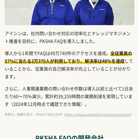
アイシンは、社内問い合わせ対応の効率化とナレッジマネジメン
ト推進を目的に、PKSHA FAQを導入しました。
導入から1年間でFAQは49万740件のアクセスを達成。
全従業員の
57％に当たる2万370人が利用しており、解決率は48％を達成
して
いることから、従業員の自己解決率が向上していることが分かり
ます。
さらに、人事関連業務の問い合わせ件数は導入以前と比べて1日あ
たり60〜70％減少。累計約39,259時間の業務削減を実現していま
す（2024年12月時点で確認できた情報）。
参照元／画像引用元：PKSHA FAQ公式HP（
https://aisaas.pkshatech.com/success/aisin
）
PKSHA FAQの開発会社