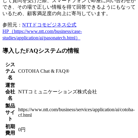
して質問を受けた際、スマートフォンで即座に問い合わせが
でき、その場で正しい情報を得て回答できるようにもなって
いるため、顧客満足度の向上に寄与しています。
参照元：
NTTドコモビジネス公式
HP（https://www.ntt.com/business/case-
studies/application/ai/pasonatech.html）
導入したFAQシステムの情報
シス
テム
COTOHA Chat & FAQ®
名
運営
会社
NTTコミュニケーションズ株式会社
名
製品
https://www.ntt.com/business/services/application/ai/cotoha-
サイ
cf.html
ト
初期
0円
費用