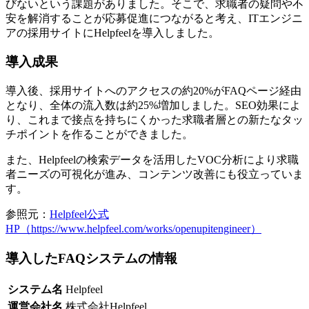
びないという課題がありました
。そこで、求職者の疑問や不
安を解消することが応募促進につながると考え、ITエンジニ
アの採用サイトにHelpfeelを導入しました。
導入成果
導入後、
採用サイトへのアクセスの約20%がFAQページ経由
となり、全体の流入数は約25%増加しました
。SEO効果によ
り、これまで接点を持ちにくかった求職者層との新たなタッ
チポイントを作ることができました。
また、Helpfeelの検索データを活用したVOC分析により求職
者ニーズの可視化が進み、コンテンツ改善にも役立っていま
す。
参照元：
Helpfeel公式
HP（https://www.helpfeel.com/works/openupitengineer）
導入したFAQシステムの情報
システム名
Helpfeel
運営会社名
株式会社Helpfeel