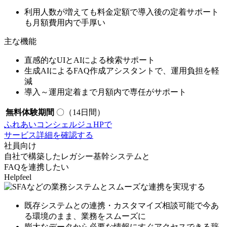
利用人数が増えても料金定額で
導入後の定着サポート
も月額費用内
で手厚い
主な機能
直感的なUIとAIによる検索サポート
生成AIによるFAQ作成アシスタントで、運用負担を軽
減
導入～運用定着まで月額内で専任がサポート
無料体験期間
〇（14日間）
ふれあいコンシェルジュHPで
サービス詳細を確認する
社員向け
自社で構築したレガシー基幹システムと
FAQを連携したい
Helpfeel
既存システムとの連携・カスタマイズ相談可能で
今あ
る環境のまま
、業務をスムーズに
膨大なデータから
必要な情報にすぐアクセスできる
辞