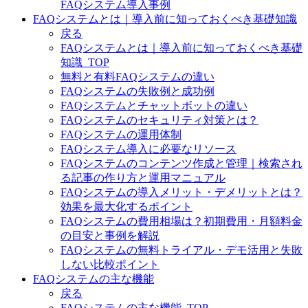
FAQシステム導入事例
FAQシステムとは｜導入前に知っておくべき基礎知識
戻る
FAQシステムとは｜導入前に知っておくべき基礎
知識_TOP
無料と有料FAQシステムの違い
FAQシステムの失敗例と成功例
FAQシステムとチャットボットの違い
FAQシステムのセキュリティ対策とは？
FAQシステムの運用体制
FAQシステム導入に必要なリソース
FAQシステムのコンテンツ作成と管理｜検索され
る記事の作り方と運用マニュアル
FAQシステムの導入メリット・デメリットとは？
効果を最大化するポイント
FAQシステムの費用相場は？初期費用・月額料金
の目安と事例を解説
FAQシステムの無料トライアル・デモ活用と失敗
しない比較ポイント
FAQシステムの主な機能
戻る
FAQシステムの主な機能_TOP