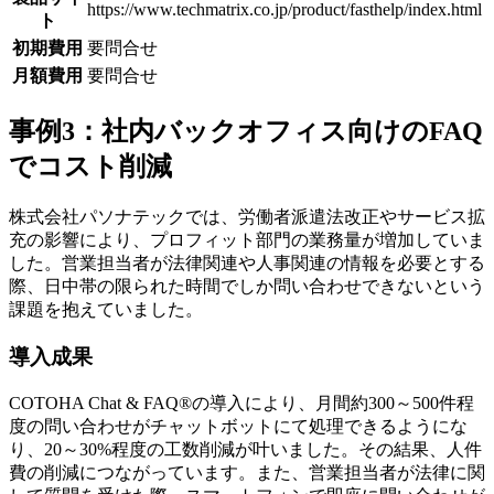
https://www.techmatrix.co.jp/product/fasthelp/index.html
ト
初期費用
要問合せ
月額費用
要問合せ
事例3：社内バックオフィス向けのFAQ
でコスト削減
株式会社パソナテックでは、
労働者派遣法改正やサービス拡
充の影響により、プロフィット部門の業務量が増加
していま
した。営業担当者が法律関連や人事関連の情報を必要とする
際、日中帯の限られた時間でしか問い合わせできないという
課題を抱えていました。
導入成果
COTOHA Chat & FAQ®の導入により、
月間約300～500件程
度の問い合わせがチャットボットにて処理できるようにな
り、20～30%程度の工数削減
が叶いました。その結果、人件
費の削減につながっています。また、営業担当者が法律に関