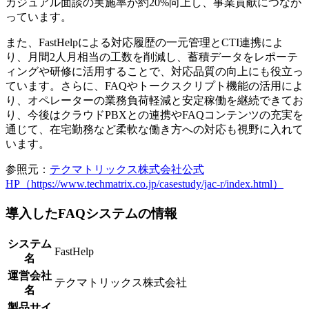
カジュアル面談の実施率が約20%向上し、事業貢献につなが
っています。
また、FastHelpによる対応履歴の一元管理とCTI連携によ
り、月間2人月相当の工数を削減し、蓄積データをレポーテ
ィングや研修に活用することで、対応品質の向上にも役立っ
ています。さらに、FAQやトークスクリプト機能の活用によ
り、オペレーターの業務負荷軽減と安定稼働を継続できてお
り、今後はクラウドPBXとの連携やFAQコンテンツの充実を
通じて、在宅勤務など柔軟な働き方への対応も視野に入れて
います。
参照元：
テクマトリックス株式会社公式
HP（https://www.techmatrix.co.jp/casestudy/jac-r/index.html）
導入したFAQシステムの情報
システム
FastHelp
名
運営会社
テクマトリックス株式会社
名
製品サイ