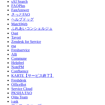
sAI Search
FAQPlus
FastAnswer
さっとFAQ
ヘルプドッグ
MatchWeb
ふれあいコンシェルジュ
Qast
Tayori
Zendesk for Service
esa
Freshservice
Alli
Commune
Helpfeel
NotePM
Confluence
KARTE【サービス終了】
Freshdesk
OfficeBot
Service Cloud
PKSHA FAQ
Qiita Team
i-ask