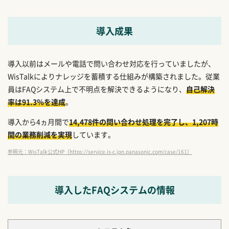
導入成果
導入以前はメールや電話で問い合わせ対応を行っていましたが、
WisTalkによりナレッジを蓄積する仕組みが構築されました。従業
員はFAQシステム上で不明点を解決できるようになり、
自己解決
率は91.3％を達成
。
導入から4ヵ月間で
14,478件の問い合わせ処理を完了し、1,207時
間の業務削減を実現
しています。
参照元：WisTalk公式HP（https://service.is-c.jpn.panasonic.com/case/161）
導入したFAQシステムの情報