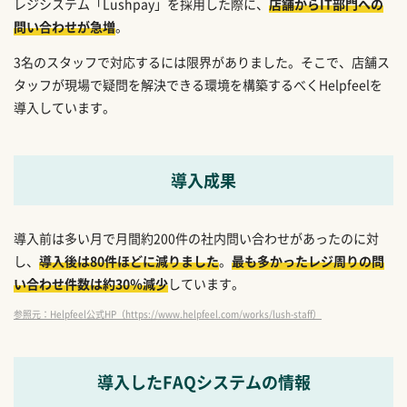
レジシステム「Lushpay」を採用した際に、
店舗からIT部門への
問い合わせが急増
。
3名のスタッフで対応するには限界がありました。そこで、店舗ス
タッフが現場で疑問を解決できる環境を構築するべくHelpfeelを
導入しています。
導入成果
導入前は多い月で月間約200件の社内問い合わせがあったのに対
し、
導入後は80件ほどに減りました
。
最も多かったレジ周りの問
い合わせ件数は約30％減少
しています。
参照元：Helpfeel公式HP（https://www.helpfeel.com/works/lush-staff）
導入したFAQシステムの情報