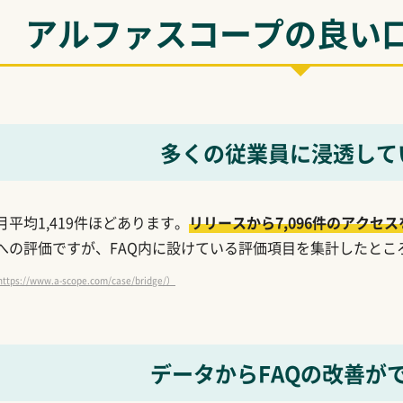
アルファスコープの良い
多くの従業員に浸透して
平均1,419件ほどあります。
リリースから7,096件のアクセ
への評価ですが、FAQ内に設けている評価項目を集計したところ
/www.a-scope.com/case/bridge/）
データからFAQの改善が