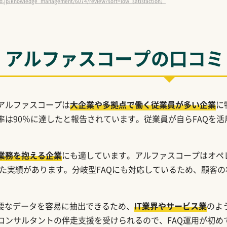
jp/knowledge_management/6074/review?sort=low_satisfaction）
アルファスコープの口コミ
アルファスコープは
大企業や多拠点で働く従業員が多い企業
に
率は90％に達したと報告されています。従業員が自らFAQを
業務を抱える企業
にも適しています。アルファスコープはオペ
善した実績があります。分岐型FAQにも対応しているため、顧客
必要なデータを容易に抽出できるため、
IT業界やサービス業
のよ
コンサルタントの伴走支援を受けられるので、FAQ運用が初め