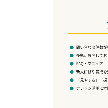
ライアル・デモ活用と
KARTE【サービス終
FAQシステム導入事例
失敗しない比較ポイン
了】
ト
製造業界
Freshdesk
教育機関における
OfficeBot
FAQシステム導入事例
Service Cloud
問い合わせ件数が
PKSHA FAQ
多拠点展開してお
Qiita Team
FAQ・マニュア
i-ask
新人研修や育成を
「見やすさ」「探
アルファスコープ
ナレッジ活用に本
ナレッジリング