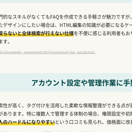
門的なスキルがなくてもFAQを作成できる手軽さが魅力ですが
たデザインにしたい場合は、HTML編集の知識が必要になるケ
戻らないと全体検索が行えない仕様
を不便に感じる利用者もお
ます。
jp/knowledge_management/6074/review?sort=low_satisfaction）
アカウント設定や管理作業に手
索性が高く、タグ付けを活用した柔軟な情報整理ができる点が
があります。特に複数人で管理する体制の場合、権限設定や初
入のハードルになりやすい
という口コミも見られ、価格面に改