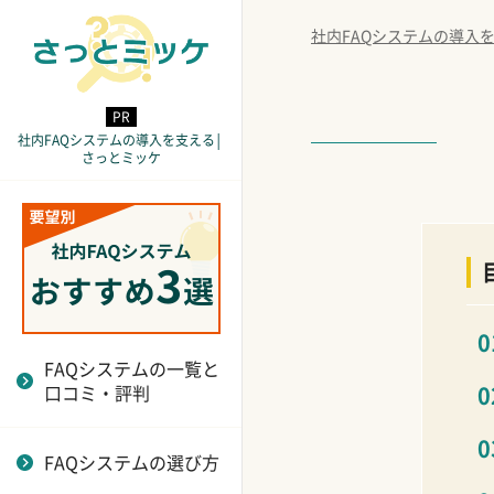
社内FAQシステムの導入
社内FAQシステムの導入を支える│
さっとミッケ
sAI Search
使いやすさを重視した
ユーザー・カスタマー
旅行業界
無料と有料FAQシステ
検索機能
FAQシステムの選び方
向け
ムの違い
FAQPlus
インフラ業界
分析機能
と重要ポイント
コールセンター向け
FAQシステムの失敗例
FastAnswer
ヘルスケア業界
検索機能の精度が高い
と成功例
社内バックオフィス向
か
さっとFAQ
建設業界
け
FAQシステムとチャッ
FAQシステムはメンテ
トボットの違い
FAQシステムの一覧と
ヘルプドッグ
交通機関
ナンス性が重要！運用
口コミ・評判
FAQシステムのセキュ
の手間を減らす選び方
MatchWeb
物流業界
リティ対策とは？
を解説
FAQシステムの選び方
ふれあいコンシェルジ
不動産業界
FAQシステムの運用体
FAQシステムのAPI連