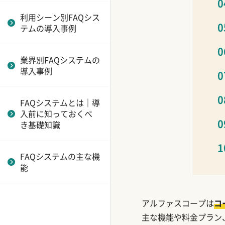
ュ
制
携とは？CRMやチャ
人材業界
ットボットとの連携メ
利用シーン別FAQシス
Qast
FAQシステム導入に必
リットと選び方
テムの導入事例
小売業界における
要なリソース
Tayori
FAQシステム導入事例
問い合わせ削減を実現
FAQシステムのコンテ
する
業界別FAQシステムの
Zendesk for Service
飲食業界
ンツ作成と管理｜検索
FAQシステムの選び方
導入事例
される記事の作り方と
と重要機能
esa
医療業界における
運用マニュアル
FAQシステム導入事例
FAQシステムのコス
FAQシステムとは｜導
Freshservice
FAQシステムの導入メ
ト・費用対効果
入前に知っておくべ
保険業界
リット・デメリットと
（ROI）｜適正価格の
き基礎知識
Alli
は？効果を最大化する
見極め方
IT業界
ポイント
Commune
FAQシステムの効果測
FAQシステムの主な機
金融業界における
FAQシステムの費用相
定と分析｜改善サイク
能
Helpfeel
FAQシステム導入事例
場は？初期費用・月額
ルを回すための機能と
料金の目安と事例を解
選び方
NotePM
ホテル業界における
説
FAQシステム導入事例
アルファスコープは
コ
Confluence
主な機能や料金プラン
FAQシステムの無料ト
行政・自治体における