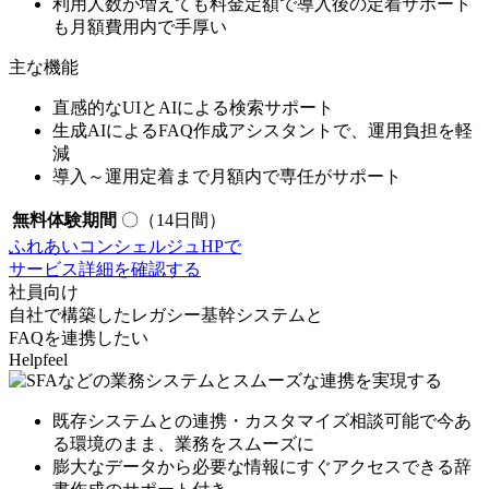
利用人数が増えても料金定額で
導入後の定着サポート
も月額費用内
で手厚い
主な機能
直感的なUIとAIによる検索サポート
生成AIによるFAQ作成アシスタントで、運用負担を軽
減
導入～運用定着まで月額内で専任がサポート
無料体験期間
〇（14日間）
ふれあいコンシェルジュHPで
サービス詳細を確認する
社員向け
自社で構築したレガシー基幹システムと
FAQを連携したい
Helpfeel
既存システムとの連携・カスタマイズ相談可能で
今あ
る環境のまま
、業務をスムーズに
膨大なデータから
必要な情報にすぐアクセスできる
辞