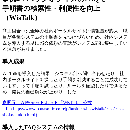
手順書の検索性・利便性を向上
（WisTalk）
商工組合中央金庫の社内ポータルサイトは情報量が膨大。職
員が各種システムの手順書を見つけづらいため、社内システ
ムを導入する度に
照会依頼の電話がシステム部に集中
してい
る課題がありました。
導入成果
WisTalkを導入した結果、システム部へ問い合わせたり、社
内ポータルサイトを探したり手間を削減することに成功して
います。
って手順を試したり、ルールを確認したりできる
た
め、職員の自己解決が上がりました。
参照元：AIチャットボット「WisTalk」公式
HP（https://www.panasonic.com/jp/business/its/wistalk/case/case-
shokochukin.html）
導入したFAQシステムの情報