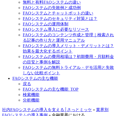
無料と有料FAQシステムの違い
FAQシステムの失敗例と成功例
FAQシステムとチャットボットの違い
FAQシステムのセキュリティ対策とは？
FAQシステムの運用体制
FAQシステム導入に必要なリソース
FAQシステムのコンテンツ作成と管理｜検索され
る記事の作り方と運用マニュアル
FAQシステムの導入メリット・デメリットとは？
効果を最大化するポイント
FAQシステムの費用相場は？初期費用・月額料金
の目安と事例を解説
FAQシステムの無料トライアル・デモ活用と失敗
しない比較ポイント
FAQシステムの主な機能
戻る
FAQシステムの主な機能_TOP
検索機能
分析機能
社内FAQシステムの導入を支える│さっとミッケ
»
業界別
FAQシステムの導入事例
»
金融業界における