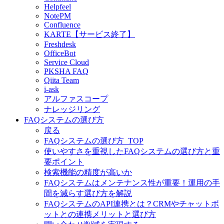
Helpfeel
NotePM
Confluence
KARTE【サービス終了】
Freshdesk
OfficeBot
Service Cloud
PKSHA FAQ
Qiita Team
i-ask
アルファスコープ
ナレッジリング
FAQシステムの選び方
戻る
FAQシステムの選び方_TOP
使いやすさを重視したFAQシステムの選び方と重
要ポイント
検索機能の精度が高いか
FAQシステムはメンテナンス性が重要！運用の手
間を減らす選び方を解説
FAQシステムのAPI連携とは？CRMやチャットボ
ットとの連携メリットと選び方