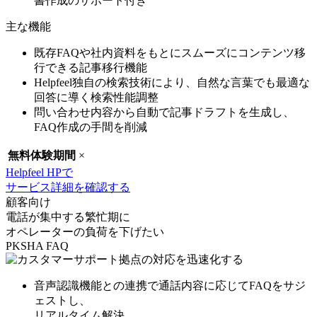
書作成のサポート付き
主な機能
既存FAQや社内資料をもとにスムーズにコンテンツ移
行できる記事移行機能
Helpfeel独自の検索技術により、自然な言葉でも最適な
回答に導く検索性能調整
問い合わせ内容から自動で記事ドラフトを生成し、
FAQ作成の手間を削減
無料体験期間
×
Helpfeel HPで
サービス詳細を確認する
顧客向け
電話が集中する繁忙期に
オペレーターの負荷を下げたい
PKSHA FAQ
音声認識機能との連携で
通話内容に応じてFAQをサジ
ェスト
し、
リアルタイム解決