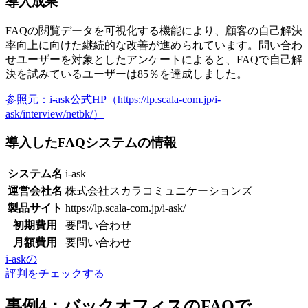
導入成果
FAQの閲覧データを可視化する機能により、顧客の自己解決
率向上に向けた継続的な改善が進められています。問い合わ
せユーザーを対象としたアンケートによると、
FAQで自己解
決を試みているユーザーは85％を達成
しました。
参照元：i-ask公式HP（https://lp.scala-com.jp/i-
ask/interview/netbk/）
導入したFAQシステムの情報
システム名
i-ask
運営会社名
株式会社スカラコミュニケーションズ
製品サイト
https://lp.scala-com.jp/i-ask/
初期費用
要問い合わせ
月額費用
要問い合わせ
i-askの
評判をチェックする
事例4：バックオフィスのFAQで