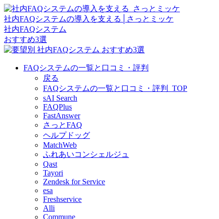
社内FAQシステムの導入を支える│さっとミッケ
社内FAQシステム
おすすめ3選
FAQシステムの一覧と口コミ・評判
戻る
FAQシステムの一覧と口コミ・評判_TOP
sAI Search
FAQPlus
FastAnswer
さっとFAQ
ヘルプドッグ
MatchWeb
ふれあいコンシェルジュ
Qast
Tayori
Zendesk for Service
esa
Freshservice
Alli
Commune