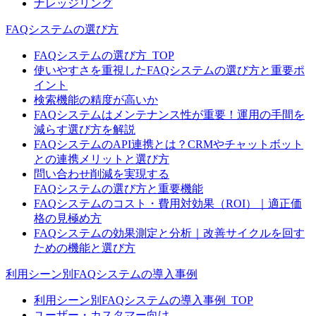
ナレッジリング
FAQシステムの選び方
FAQシステムの選び方_TOP
使いやすさを重視したFAQシステムの選び方と重要ポ
イント
検索機能の精度が高いか
FAQシステムはメンテナンス性が重要！運用の手間を
減らす選び方を解説
FAQシステムのAPI連携とは？CRMやチャットボット
との連携メリットと選び方
問い合わせ削減を実現する
FAQシステムの選び方と重要機能
FAQシステムのコスト・費用対効果（ROI）｜適正価
格の見極め方
FAQシステムの効果測定と分析｜改善サイクルを回す
ための機能と選び方
利用シーン別FAQシステムの導入事例
利用シーン別FAQシステムの導入事例_TOP
ユーザー・カスタマー向け