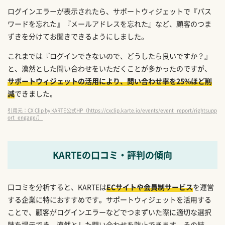
ログインエラーが表示されたら、サポートウィジェットで『パス
ワードを忘れた』『メールアドレスを忘れた』など、顧客のつま
ずきを分けてお聞きできるようにしました。
これまでは『ログインできないので、どうしたら良いですか？』
と、漠然とした問い合わせをいただくことが多かったのですが、
サポートウィジェットの活用により、問い合わせ率を25%ほど削
減
できました。
引用元：CX Clip by KARTE公式HP（https://cxclip.karte.io/events/event_report/rightsupp
ort_engage/）
KARTEの口コミ・評判の傾向
口コミを分析すると、KARTEは
ECサイトや会員制サービス
を運営
する企業に特におすすめです。サポートウィジェットを活用する
ことで、顧客がログインエラーなどでつまずいた際に適切な選択
肢を提示でき、漠然とした問い合わせを防止できます。その結