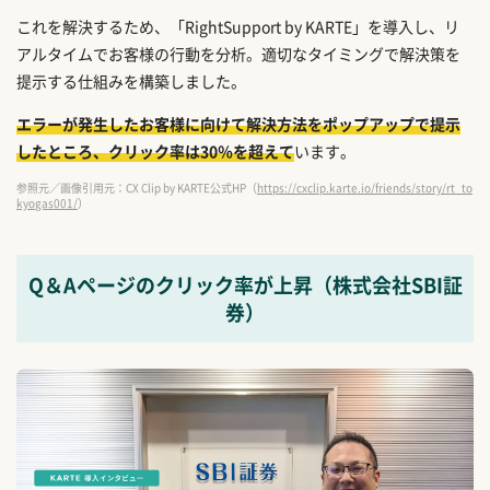
これを解決するため、「RightSupport by KARTE」を導入し、リ
アルタイムでお客様の行動を分析。適切なタイミングで解決策を
提示する仕組みを構築しました。
エラーが発生したお客様に向けて解決方法をポップアップで提示
したところ、クリック率は30％を超えて
います。
参照元／画像引用元：CX Clip by KARTE公式HP（
https://cxclip.karte.io/friends/story/rt_to
kyogas001/
）
Q＆Aページのクリック率が上昇（株式会社SBI証
券）