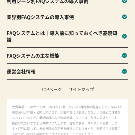
利用シーン別FAQシステムの導入事例
業界別FAQシステムの導入事例
FAQシステムとは｜導入前に知っておくべき基礎知
識
FAQシステムの主な機能
運営会社情報
TOPページ
サイトマップ
免責事項：このサイトは、2024年11月～2025年2月時点の調査をもとにZenken
株式会社が作成・公開しています。記載内容には間違いがないよう細心の注意を
払っておりますが、最新情報および詳細情報については、各社の公式ページをご
確認いただけますようお願いいたします。各社の事例・キャプチャ画像・口コ
ミ・評判に関して、その当時の引用元を表記しておりますが、現時点では閲覧で
きなくなっている可能性もございますので、ご了承ください。